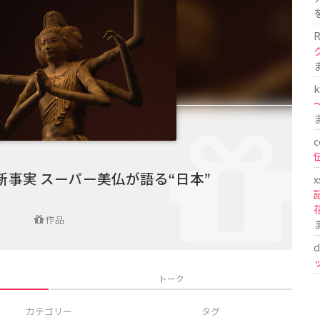
R
k
〜
c
の新事実 スーパー美仏が語る“日本”
x
作品
d
トーク
カテゴリー
タグ