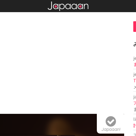
j
j
T
j
l
Japaaan!