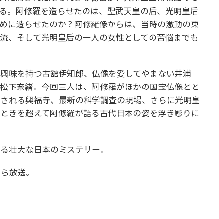
る。阿修羅を造らせたのは、聖武天皇の后、光明皇后
ために造らせたのか？阿修羅像からは、当時の激動の東
流、そして光明皇后の一人の女性としての苦悩までも
い興味を持つ古舘伊知郎、仏像を愛してやまない井浦
な松下奈緒。今回三人は、阿修羅がほかの国宝仏像とと
置される興福寺、最新の科学調査の現場、さらに光明皇
のときを超えて阿修羅が語る古代日本の姿を浮き彫りに
れる壮大な日本のミステリー。
)から放送。