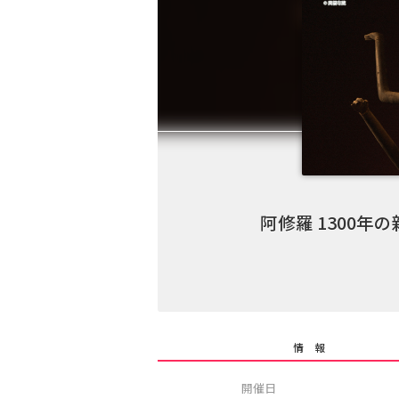
阿修羅 1300年
情 報
開催日