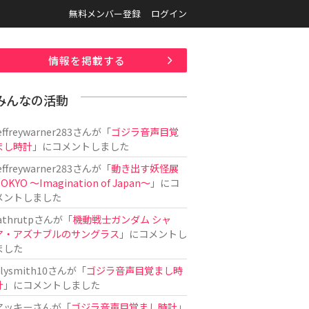
無料メンバー登録
ログイン
情報を掲載する
みんなの活動
effreywarner283
さんが「
ゴジラ音声目覚
まし時計
」にコメントしました
effreywarner283
さんが「
動き出す妖怪展
OKYO 〜Imagination of Japan〜
」にコ
メントしました
athrutp
さんが「
機動戦士ガンダム シャ
ア・アズナブルのサングラス
」にコメントし
ました
ilysmith10
さんが「
ゴジラ音声目覚まし時
計
」にコメントしました
アッキー
さんが「
ゴジラ音声目覚まし時計
」