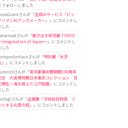
をフォローしました
osaGrant
さんが「
生成AIサービス「ビッ
クリマンAIグッズメーカー」
」にコメントし
ました
atarina8
さんが「
動き出す妖怪展 TOKYO
Imagination of Japan〜
」にコメントし
ました
ompostertaco
さんが「
特別展「水滸
伝」
」にコメントしました
siren19
さんが「
東京都美術館開館100周年
記念 大英博物館日本美術コレクション 百
花繚乱～海を越えた江戸絵画
」にコメントし
ました
ollsgl
さんが「
企画展「浮世絵百物語 ゾ
ッとする北斎の絵」
」にコメントしました