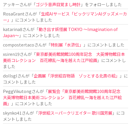
アッキー
さんが「
ゴジラ音声目覚まし時計
」をフォローしました
RosaGrant
さんが「
生成AIサービス「ビックリマンAIグッズメーカ
ー」
」にコメントしました
katarina8
さんが「
動き出す妖怪展 TOKYO 〜Imagination of
Japan〜
」にコメントしました
compostertaco
さんが「
特別展「水滸伝」
」にコメントしました
xsiren19
さんが「
東京都美術館開館100周年記念 大英博物館日本
美術コレクション 百花繚乱～海を越えた江戸絵画
」にコメントし
ました
dollsgl
さんが「
企画展「浮世絵百物語 ゾッとする北斎の絵」
」に
コメントしました
PeggVikutong
さんが「
展覧会「東京都美術館開館100周年記念
大英博物館日本美術コレクション 百花繚乱〜海を越えた江戸絵
画」
」にコメントしました
skynko41
さんが「
浮世絵スーパークリエイター 歌川国芳展
」にコ
メントしました