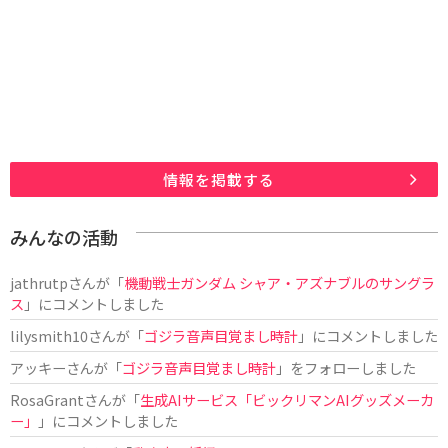
情報を掲載する
みんなの活動
jathrutp
さんが「
機動戦士ガンダム シャア・アズナブルのサングラ
ス
」にコメントしました
lilysmith10
さんが「
ゴジラ音声目覚まし時計
」にコメントしました
アッキー
さんが「
ゴジラ音声目覚まし時計
」をフォローしました
RosaGrant
さんが「
生成AIサービス「ビックリマンAIグッズメーカ
ー」
」にコメントしました