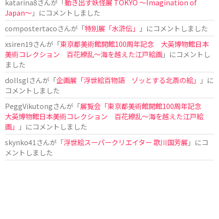
katarina8
さんが「
動き出す妖怪展 TOKYO 〜Imagination of
Japan〜
」にコメントしました
compostertaco
さんが「
特別展「水滸伝」
」にコメントしました
xsiren19
さんが「
東京都美術館開館100周年記念 大英博物館日本
美術コレクション 百花繚乱～海を越えた江戸絵画
」にコメントし
ました
dollsgl
さんが「
企画展「浮世絵百物語 ゾッとする北斎の絵」
」に
コメントしました
PeggVikutong
さんが「
展覧会「東京都美術館開館100周年記念
大英博物館日本美術コレクション 百花繚乱〜海を越えた江戸絵
画」
」にコメントしました
skynko41
さんが「
浮世絵スーパークリエイター 歌川国芳展
」にコ
メントしました