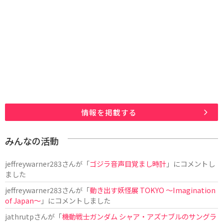
情報を掲載する
みんなの活動
jeffreywarner283
さんが「
ゴジラ音声目覚まし時計
」にコメントし
ました
jeffreywarner283
さんが「
動き出す妖怪展 TOKYO 〜Imagination
of Japan〜
」にコメントしました
jathrutp
さんが「
機動戦士ガンダム シャア・アズナブルのサングラ