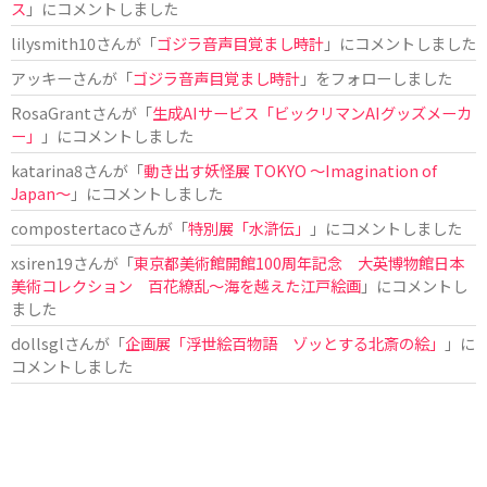
ス
」にコメントしました
lilysmith10
さんが「
ゴジラ音声目覚まし時計
」にコメントしました
アッキー
さんが「
ゴジラ音声目覚まし時計
」をフォローしました
RosaGrant
さんが「
生成AIサービス「ビックリマンAIグッズメーカ
ー」
」にコメントしました
katarina8
さんが「
動き出す妖怪展 TOKYO 〜Imagination of
Japan〜
」にコメントしました
compostertaco
さんが「
特別展「水滸伝」
」にコメントしました
xsiren19
さんが「
東京都美術館開館100周年記念 大英博物館日本
美術コレクション 百花繚乱～海を越えた江戸絵画
」にコメントし
ました
dollsgl
さんが「
企画展「浮世絵百物語 ゾッとする北斎の絵」
」に
コメントしました