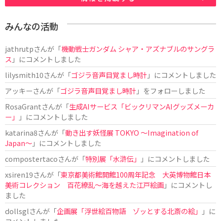
みんなの活動
jathrutp
さんが「
機動戦士ガンダム シャア・アズナブルのサングラ
ス
」にコメントしました
lilysmith10
さんが「
ゴジラ音声目覚まし時計
」にコメントしました
アッキー
さんが「
ゴジラ音声目覚まし時計
」をフォローしました
RosaGrant
さんが「
生成AIサービス「ビックリマンAIグッズメーカ
ー」
」にコメントしました
katarina8
さんが「
動き出す妖怪展 TOKYO 〜Imagination of
Japan〜
」にコメントしました
compostertaco
さんが「
特別展「水滸伝」
」にコメントしました
xsiren19
さんが「
東京都美術館開館100周年記念 大英博物館日本
美術コレクション 百花繚乱～海を越えた江戸絵画
」にコメントし
ました
dollsgl
さんが「
企画展「浮世絵百物語 ゾッとする北斎の絵」
」に