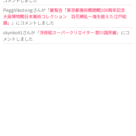
コメントしました
PeggVikutong
さんが「
展覧会「東京都美術館開館100周年記念
大英博物館日本美術コレクション 百花繚乱〜海を越えた江戸絵
画」
」にコメントしました
skynko41
さんが「
浮世絵スーパークリエイター 歌川国芳展
」にコ
メントしました