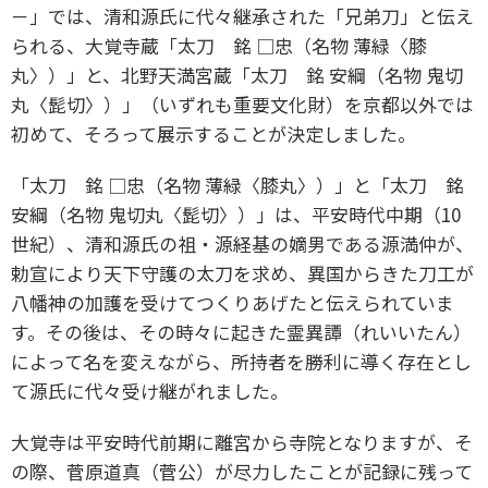
－」では、清和源氏に代々継承された「兄弟刀」と伝え
られる、大覚寺蔵「太刀 銘 □忠（名物 薄緑〈膝
丸〉）」と、北野天満宮蔵「太刀 銘 安綱（名物 鬼切
丸〈髭切〉）」（いずれも重要文化財）を京都以外では
初めて、そろって展示することが決定しました。
「太刀 銘 □忠（名物 薄緑〈膝丸〉）」と「太刀 銘
安綱（名物 鬼切丸〈髭切〉）」は、平安時代中期（10
世紀）、清和源氏の祖・源経基の嫡男である源満仲が、
勅宣により天下守護の太刀を求め、異国からきた刀工が
八幡神の加護を受けてつくりあげたと伝えられていま
す。その後は、その時々に起きた霊異譚（れいいたん）
によって名を変えながら、所持者を勝利に導く存在とし
て源氏に代々受け継がれました。
大覚寺は平安時代前期に離宮から寺院となりますが、そ
の際、菅原道真（菅公）が尽力したことが記録に残って