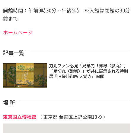
開館時間：午前9時30分～午後5時 ※入館は閉館の30分
前まで
ホームページ
記事一覧
刀剣ファン必見！兄弟刀「薄緑〈膝丸〉」
「鬼切丸〈髭切〉」が共に展示される特別
展『旧嵯峨御所 大覚寺』開催
場 所
東京国立博物館
（ 東京都 台東区上野公園13-9 ）