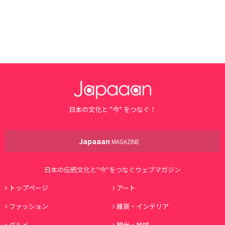
日本の文化と ”今” をつなぐ！
Japaaan
MAGAZINE
日本の伝統文化と"今"をつなぐウェブマガジン
トップページ
アート
ファッション
雑貨・インテリア
グルメ
観光・地域