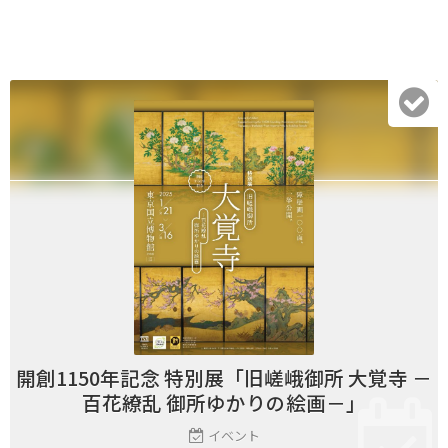
開創1150年記念 特別展「旧嵯峨御所 大覚寺 －
百花繚乱 御所ゆかりの絵画－」
イベント