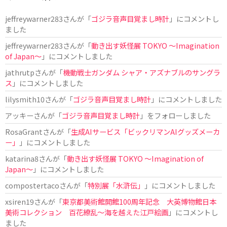
jeffreywarner283
さんが「
ゴジラ音声目覚まし時計
」にコメントし
ました
jeffreywarner283
さんが「
動き出す妖怪展 TOKYO 〜Imagination
of Japan〜
」にコメントしました
jathrutp
さんが「
機動戦士ガンダム シャア・アズナブルのサングラ
ス
」にコメントしました
lilysmith10
さんが「
ゴジラ音声目覚まし時計
」にコメントしました
アッキー
さんが「
ゴジラ音声目覚まし時計
」をフォローしました
RosaGrant
さんが「
生成AIサービス「ビックリマンAIグッズメーカ
ー」
」にコメントしました
katarina8
さんが「
動き出す妖怪展 TOKYO 〜Imagination of
Japan〜
」にコメントしました
compostertaco
さんが「
特別展「水滸伝」
」にコメントしました
xsiren19
さんが「
東京都美術館開館100周年記念 大英博物館日本
美術コレクション 百花繚乱～海を越えた江戸絵画
」にコメントし
ました