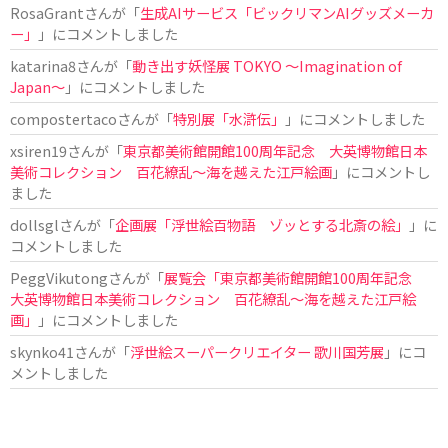
RosaGrant
さんが「
生成AIサービス「ビックリマンAIグッズメーカ
ー」
」にコメントしました
katarina8
さんが「
動き出す妖怪展 TOKYO 〜Imagination of
Japan〜
」にコメントしました
compostertaco
さんが「
特別展「水滸伝」
」にコメントしました
xsiren19
さんが「
東京都美術館開館100周年記念 大英博物館日本
美術コレクション 百花繚乱～海を越えた江戸絵画
」にコメントし
ました
dollsgl
さんが「
企画展「浮世絵百物語 ゾッとする北斎の絵」
」に
コメントしました
PeggVikutong
さんが「
展覧会「東京都美術館開館100周年記念
大英博物館日本美術コレクション 百花繚乱〜海を越えた江戸絵
画」
」にコメントしました
skynko41
さんが「
浮世絵スーパークリエイター 歌川国芳展
」にコ
メントしました