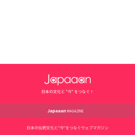
日本の文化と ”今” をつなぐ！
Japaaan
MAGAZINE
日本の伝統文化と"今"をつなぐウェブマガジン