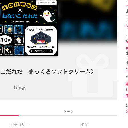
〜
c
x
d
こだれだ まっくろソフトクリーム〉
P
商品
s
トーク
カテゴリー
タグ