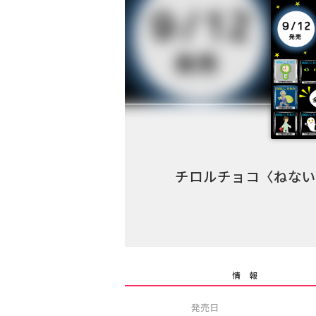
チロルチョコ〈ねない
情 報
発売日