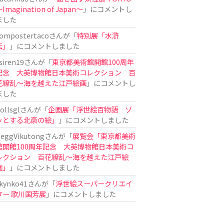
Imagination of Japan〜
」にコメントし
ました
ompostertaco
さんが「
特別展「水滸
伝」
」にコメントしました
siren19
さんが「
東京都美術館開館100周年
記念 大英博物館日本美術コレクション 百
花繚乱～海を越えた江戸絵画
」にコメントし
ました
ollsgl
さんが「
企画展「浮世絵百物語 ゾ
ッとする北斎の絵」
」にコメントしました
eggVikutong
さんが「
展覧会「東京都美術
館開館100周年記念 大英博物館日本美術コ
レクション 百花繚乱〜海を越えた江戸絵
画」
」にコメントしました
kynko41
さんが「
浮世絵スーパークリエイ
ター 歌川国芳展
」にコメントしました