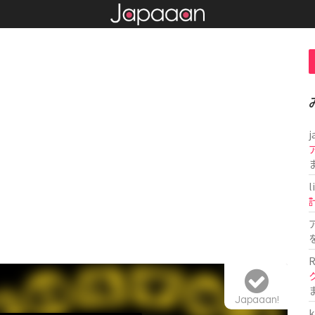
j
l
R
Japaaan!
k