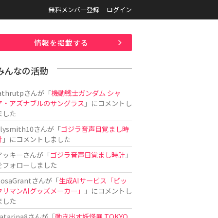
無料メンバー登録
ログイン
情報を掲載する
みんなの活動
athrutp
さんが「
機動戦士ガンダム シャ
ア・アズナブルのサングラス
」にコメントし
ました
ilysmith10
さんが「
ゴジラ音声目覚まし時
計
」にコメントしました
アッキー
さんが「
ゴジラ音声目覚まし時計
」
をフォローしました
osaGrant
さんが「
生成AIサービス「ビッ
クリマンAIグッズメーカー」
」にコメントし
ました
atarina8
さんが「
動き出す妖怪展 TOKYO