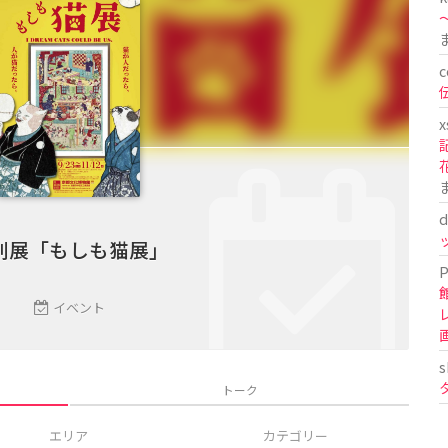
〜
c
x
d
別展「もしも猫展」
P
イベント
s
トーク
エリア
カテゴリー