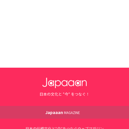
日本の文化と ”今” をつなぐ！
Japaaan
MAGAZINE
日本の伝統文化と"今"をつなぐウェブマガジン