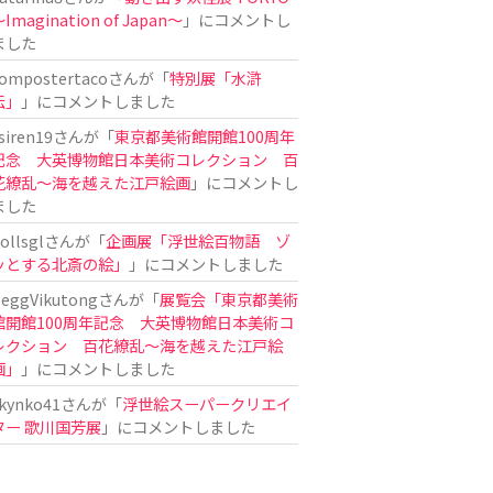
Imagination of Japan〜
」にコメントし
ました
ompostertaco
さんが「
特別展「水滸
伝」
」にコメントしました
siren19
さんが「
東京都美術館開館100周年
記念 大英博物館日本美術コレクション 百
花繚乱～海を越えた江戸絵画
」にコメントし
ました
ollsgl
さんが「
企画展「浮世絵百物語 ゾ
ッとする北斎の絵」
」にコメントしました
eggVikutong
さんが「
展覧会「東京都美術
館開館100周年記念 大英博物館日本美術コ
レクション 百花繚乱〜海を越えた江戸絵
画」
」にコメントしました
kynko41
さんが「
浮世絵スーパークリエイ
ター 歌川国芳展
」にコメントしました