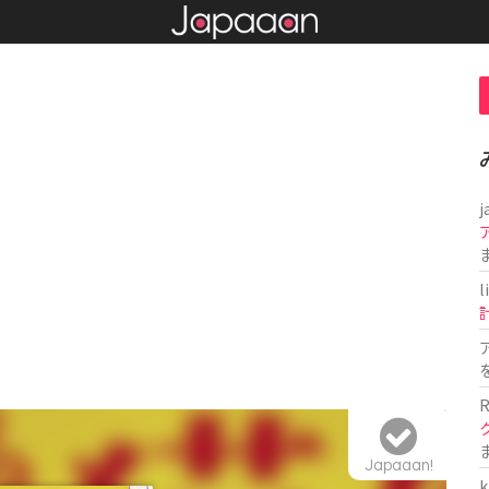
j
l
R
Japaaan!
k