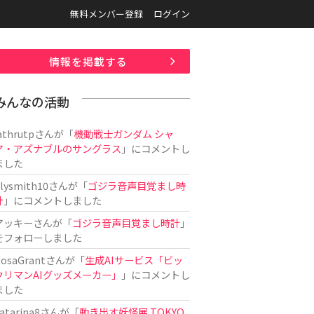
無料メンバー登録
ログイン
情報を掲載する
みんなの活動
athrutp
さんが「
機動戦士ガンダム シャ
ア・アズナブルのサングラス
」にコメントし
ました
ilysmith10
さんが「
ゴジラ音声目覚まし時
計
」にコメントしました
アッキー
さんが「
ゴジラ音声目覚まし時計
」
をフォローしました
osaGrant
さんが「
生成AIサービス「ビッ
クリマンAIグッズメーカー」
」にコメントし
ました
atarina8
さんが「
動き出す妖怪展 TOKYO