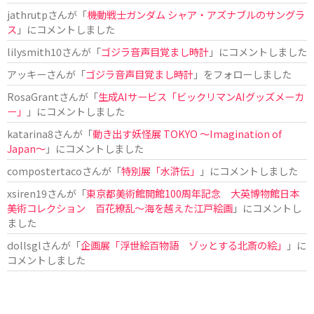
jathrutp
さんが「
機動戦士ガンダム シャア・アズナブルのサングラ
ス
」にコメントしました
lilysmith10
さんが「
ゴジラ音声目覚まし時計
」にコメントしました
アッキー
さんが「
ゴジラ音声目覚まし時計
」をフォローしました
RosaGrant
さんが「
生成AIサービス「ビックリマンAIグッズメーカ
ー」
」にコメントしました
katarina8
さんが「
動き出す妖怪展 TOKYO 〜Imagination of
Japan〜
」にコメントしました
compostertaco
さんが「
特別展「水滸伝」
」にコメントしました
xsiren19
さんが「
東京都美術館開館100周年記念 大英博物館日本
美術コレクション 百花繚乱～海を越えた江戸絵画
」にコメントし
ました
dollsgl
さんが「
企画展「浮世絵百物語 ゾッとする北斎の絵」
」に
コメントしました