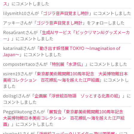
ス
」にコメントしました
lilysmith10
さんが「
ゴジラ音声目覚まし時計
」にコメントしました
アッキー
さんが「
ゴジラ音声目覚まし時計
」をフォローしました
RosaGrant
さんが「
生成AIサービス「ビックリマンAIグッズメーカ
ー」
」にコメントしました
katarina8
さんが「
動き出す妖怪展 TOKYO 〜Imagination of
Japan〜
」にコメントしました
compostertaco
さんが「
特別展「水滸伝」
」にコメントしました
xsiren19
さんが「
東京都美術館開館100周年記念 大英博物館日本
美術コレクション 百花繚乱～海を越えた江戸絵画
」にコメントし
ました
dollsgl
さんが「
企画展「浮世絵百物語 ゾッとする北斎の絵」
」に
コメントしました
PeggVikutong
さんが「
展覧会「東京都美術館開館100周年記念
大英博物館日本美術コレクション 百花繚乱〜海を越えた江戸絵
画」
」にコメントしました
skynko41
さんが「
浮世絵スーパークリエイター 歌川国芳展
」にコ