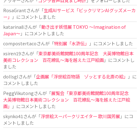
アッキー
さんが「
ゴジラ音声目覚まし時計
」をフォローしました
RosaGrant
さんが「
生成AIサービス「ビックリマンAIグッズメーカ
ー」
」にコメントしました
katarina8
さんが「
動き出す妖怪展 TOKYO 〜Imagination of
Japan〜
」にコメントしました
compostertaco
さんが「
特別展「水滸伝」
」にコメントしました
xsiren19
さんが「
東京都美術館開館100周年記念 大英博物館日本
美術コレクション 百花繚乱～海を越えた江戸絵画
」にコメントし
ました
dollsgl
さんが「
企画展「浮世絵百物語 ゾッとする北斎の絵」
」に
コメントしました
PeggVikutong
さんが「
展覧会「東京都美術館開館100周年記念
大英博物館日本美術コレクション 百花繚乱〜海を越えた江戸絵
画」
」にコメントしました
skynko41
さんが「
浮世絵スーパークリエイター 歌川国芳展
」にコ
メントしました