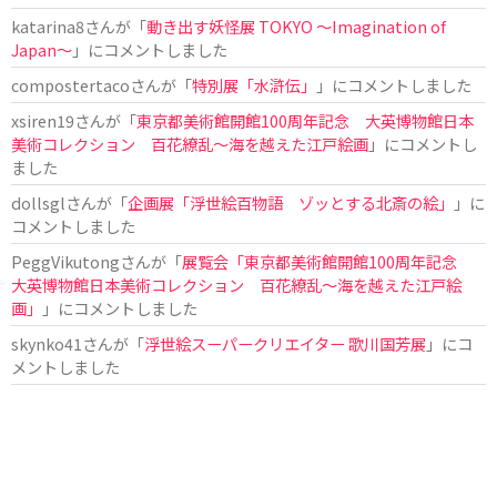
katarina8
さんが「
動き出す妖怪展 TOKYO 〜Imagination of
Japan〜
」にコメントしました
compostertaco
さんが「
特別展「水滸伝」
」にコメントしました
xsiren19
さんが「
東京都美術館開館100周年記念 大英博物館日本
美術コレクション 百花繚乱～海を越えた江戸絵画
」にコメントし
ました
dollsgl
さんが「
企画展「浮世絵百物語 ゾッとする北斎の絵」
」に
コメントしました
PeggVikutong
さんが「
展覧会「東京都美術館開館100周年記念
大英博物館日本美術コレクション 百花繚乱〜海を越えた江戸絵
画」
」にコメントしました
skynko41
さんが「
浮世絵スーパークリエイター 歌川国芳展
」にコ
メントしました