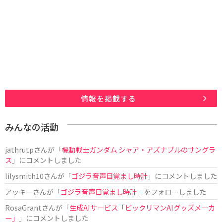
情報を掲載する
みんなの活動
jathrutp
さんが「
機動戦士ガンダム シャア・アズナブルのサングラ
ス
」にコメントしました
lilysmith10
さんが「
ゴジラ音声目覚まし時計
」にコメントしました
アッキー
さんが「
ゴジラ音声目覚まし時計
」をフォローしました
RosaGrant
さんが「
生成AIサービス「ビックリマンAIグッズメーカ
ー」
」にコメントしました