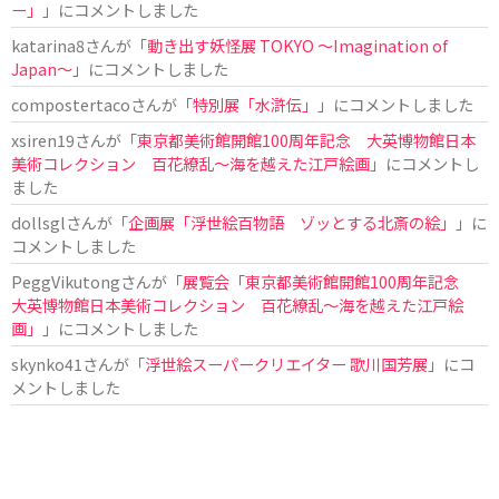
ー」
」にコメントしました
katarina8
さんが「
動き出す妖怪展 TOKYO 〜Imagination of
Japan〜
」にコメントしました
compostertaco
さんが「
特別展「水滸伝」
」にコメントしました
xsiren19
さんが「
東京都美術館開館100周年記念 大英博物館日本
美術コレクション 百花繚乱～海を越えた江戸絵画
」にコメントし
ました
dollsgl
さんが「
企画展「浮世絵百物語 ゾッとする北斎の絵」
」に
コメントしました
PeggVikutong
さんが「
展覧会「東京都美術館開館100周年記念
大英博物館日本美術コレクション 百花繚乱〜海を越えた江戸絵
画」
」にコメントしました
skynko41
さんが「
浮世絵スーパークリエイター 歌川国芳展
」にコ
メントしました