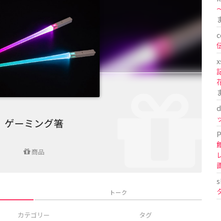
〜
c
x
d
ゲーミング箸
P
商品
s
トーク
カテゴリー
タグ