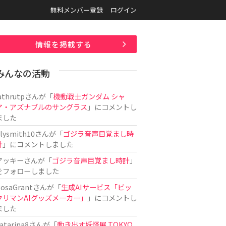
無料メンバー登録
ログイン
情報を掲載する
みんなの活動
athrutp
さんが「
機動戦士ガンダム シャ
ア・アズナブルのサングラス
」にコメントし
ました
ilysmith10
さんが「
ゴジラ音声目覚まし時
計
」にコメントしました
アッキー
さんが「
ゴジラ音声目覚まし時計
」
をフォローしました
osaGrant
さんが「
生成AIサービス「ビッ
クリマンAIグッズメーカー」
」にコメントし
ました
atarina8
さんが「
動き出す妖怪展 TOKYO