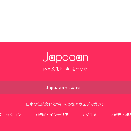
日本の文化と ”今” をつなぐ！
Japaaan
MAGAZINE
日本の伝統文化と"今"をつなぐウェブマガジン
ファッション
雑貨・インテリア
グルメ
観光・地