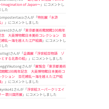
Imagination of Japan〜
」にコメントし
ました
ompostertaco
さんが「
特別展「水滸
伝」
」にコメントしました
siren19
さんが「
東京都美術館開館100周年
記念 大英博物館日本美術コレクション 百
花繚乱～海を越えた江戸絵画
」にコメントし
ました
ollsgl
さんが「
企画展「浮世絵百物語 ゾ
ッとする北斎の絵」
」にコメントしました
eggVikutong
さんが「
展覧会「東京都美術
館開館100周年記念 大英博物館日本美術コ
レクション 百花繚乱〜海を越えた江戸絵
画」
」にコメントしました
kynko41
さんが「
浮世絵スーパークリエイ
ター 歌川国芳展
」にコメントしました