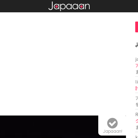
j
l
R
Japaaan!
k