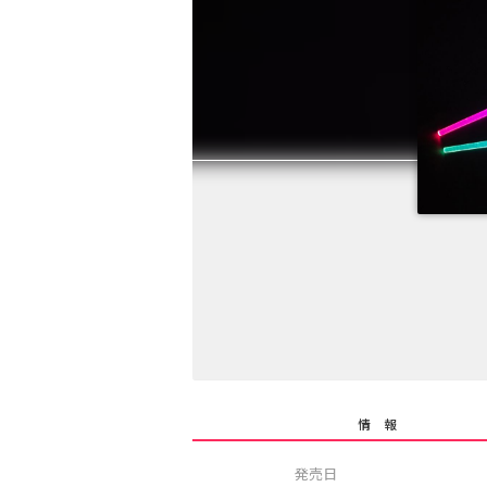
情 報
発売日