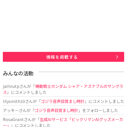
情報を掲載する
みんなの活動
jathrutp
さんが「
機動戦士ガンダム シャア・アズナブルのサングラ
ス
」にコメントしました
lilysmith10
さんが「
ゴジラ音声目覚まし時計
」にコメントしました
アッキー
さんが「
ゴジラ音声目覚まし時計
」をフォローしました
RosaGrant
さんが「
生成AIサービス「ビックリマンAIグッズメーカ
ー」
」にコメントしました