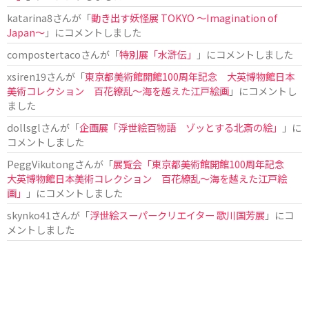
katarina8
さんが「
動き出す妖怪展 TOKYO 〜Imagination of
Japan〜
」にコメントしました
compostertaco
さんが「
特別展「水滸伝」
」にコメントしました
xsiren19
さんが「
東京都美術館開館100周年記念 大英博物館日本
美術コレクション 百花繚乱～海を越えた江戸絵画
」にコメントし
ました
dollsgl
さんが「
企画展「浮世絵百物語 ゾッとする北斎の絵」
」に
コメントしました
PeggVikutong
さんが「
展覧会「東京都美術館開館100周年記念
大英博物館日本美術コレクション 百花繚乱〜海を越えた江戸絵
画」
」にコメントしました
skynko41
さんが「
浮世絵スーパークリエイター 歌川国芳展
」にコ
メントしました