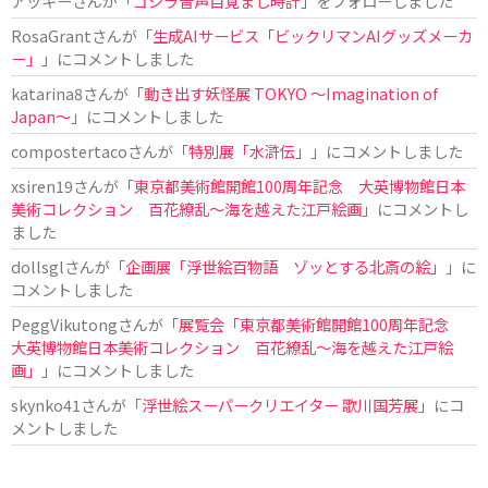
アッキー
さんが「
ゴジラ音声目覚まし時計
」をフォローしました
RosaGrant
さんが「
生成AIサービス「ビックリマンAIグッズメーカ
ー」
」にコメントしました
katarina8
さんが「
動き出す妖怪展 TOKYO 〜Imagination of
Japan〜
」にコメントしました
compostertaco
さんが「
特別展「水滸伝」
」にコメントしました
xsiren19
さんが「
東京都美術館開館100周年記念 大英博物館日本
美術コレクション 百花繚乱～海を越えた江戸絵画
」にコメントし
ました
dollsgl
さんが「
企画展「浮世絵百物語 ゾッとする北斎の絵」
」に
コメントしました
PeggVikutong
さんが「
展覧会「東京都美術館開館100周年記念
大英博物館日本美術コレクション 百花繚乱〜海を越えた江戸絵
画」
」にコメントしました
skynko41
さんが「
浮世絵スーパークリエイター 歌川国芳展
」にコ
メントしました