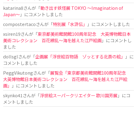
katarina8
さんが「
動き出す妖怪展 TOKYO 〜Imagination of
Japan〜
」にコメントしました
compostertaco
さんが「
特別展「水滸伝」
」にコメントしました
xsiren19
さんが「
東京都美術館開館100周年記念 大英博物館日本
美術コレクション 百花繚乱～海を越えた江戸絵画
」にコメントし
ました
dollsgl
さんが「
企画展「浮世絵百物語 ゾッとする北斎の絵」
」に
コメントしました
PeggVikutong
さんが「
展覧会「東京都美術館開館100周年記念
大英博物館日本美術コレクション 百花繚乱〜海を越えた江戸絵
画」
」にコメントしました
skynko41
さんが「
浮世絵スーパークリエイター 歌川国芳展
」にコ
メントしました