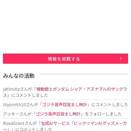
情報を掲載する
みんなの活動
jathrutp
さんが「
機動戦士ガンダム シャア・アズナブルのサングラ
ス
」にコメントしました
lilysmith10
さんが「
ゴジラ音声目覚まし時計
」にコメントしました
アッキー
さんが「
ゴジラ音声目覚まし時計
」をフォローしました
RosaGrant
さんが「
生成AIサービス「ビックリマンAIグッズメーカ
ー」
」にコメントしました