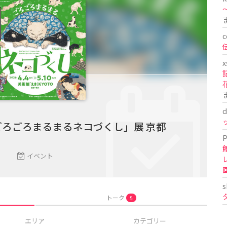
〜
c
x
d
科 ごろごろまるまるネコづくし」展 京都
P
イベント
s
トーク
5
エリア
カテゴリー