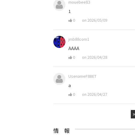
mouebee83
1
0
on 2026/05/09
jmb88com1
AAAA
0
on 2026/04/28
UsenameF8BET
a
0
on 2026/04/27
情 報