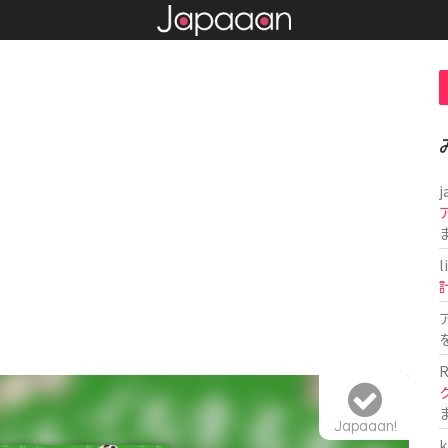
j
l
R
Japaaan!
k