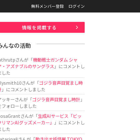
無料メンバー登録
ログイン
情報を掲載する
みんなの活動
athrutp
さんが「
機動戦士ガンダム シャ
ア・アズナブルのサングラス
」にコメントし
ました
ilysmith10
さんが「
ゴジラ音声目覚まし時
計
」にコメントしました
アッキー
さんが「
ゴジラ音声目覚まし時計
」
をフォローしました
osaGrant
さんが「
生成AIサービス「ビッ
クリマンAIグッズメーカー」
」にコメントし
ました
atarina8
さんが「
動き出す妖怪展 TOKYO