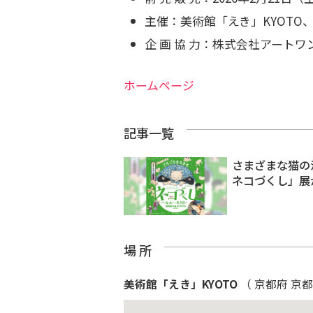
主催：美術館「えき」KYOTO
企 画 協 力：株式会社アートワ
ホームページ
記事一覧
さまざまな猫の
ネコづくし」展
場 所
美術館「えき」KYOTO
（ 京都府 京