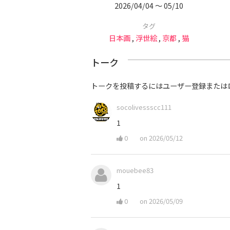
2026/04/04 〜 05/10
タグ
日本画
,
浮世絵
,
京都
,
猫
トーク
トークを投稿するにはユーザー登録または
socolivessscc111
1
0
on 2026/05/12
mouebee83
1
0
on 2026/05/09