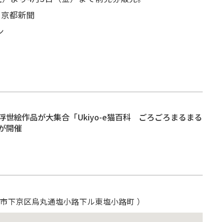
、京都新聞
ン
浮世絵作品が大集合「Ukiyo-e猫百科 ごろごろまるまる
が開催
都市下京区烏丸通塩小路下ル東塩小路町 ）