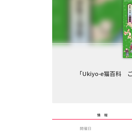
「Ukiyo-e猫百
情 報
開催日