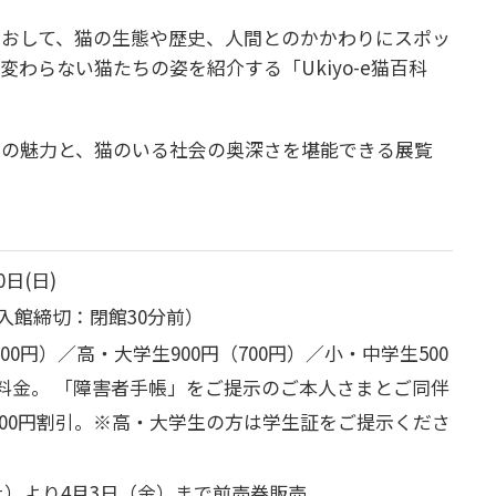
とおして、猫の生態や歴史、人間とのかかわりにスポッ
変わらない猫たちの姿を紹介する「Ukiyo-e猫百科
猫の魅力と、猫のいる社会の奥深さを堪能できる展覧
0日(日)
0（入館締切：閉館30分前）
（900円）／高・大学生900円（700円）／小・中学生500
料金。 「障害者手帳」をご提示のご本人さまとご同伴
00円割引。
※高・大学生の方は学生証をご提示くださ
日（土）より4月3日（金）まで前売券販売。