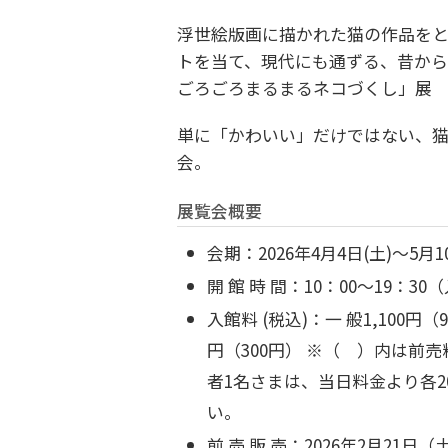
浮世絵版画に描かれた猫の作品を
トを当て、現代にも通ずる、昔から
ごろごろまるまるネコづくし」展
単に「かわいい」だけではない、
会。
展覧会概要
会期：2026年4月4日(土)～5月1
開 館 時 間：10：00～19：3
入館料 (税込)：一 般1,100円
円（300円）
※（ ）内は前売
者1名さまは、
当日料金より各2
い。
前 売 販 売：2026年2月21