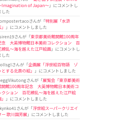
Imagination of Japan〜
」にコメントし
ました
ompostertaco
さんが「
特別展「水滸
伝」
」にコメントしました
siren19
さんが「
東京都美術館開館100周年
記念 大英博物館日本美術コレクション 百
花繚乱～海を越えた江戸絵画
」にコメントし
ました
ollsgl
さんが「
企画展「浮世絵百物語 ゾ
ッとする北斎の絵」
」にコメントしました
eggVikutong
さんが「
展覧会「東京都美術
館開館100周年記念 大英博物館日本美術コ
レクション 百花繚乱〜海を越えた江戸絵
画」
」にコメントしました
kynko41
さんが「
浮世絵スーパークリエイ
ター 歌川国芳展
」にコメントしました