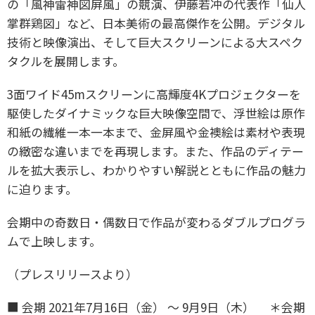
の「風神雷神図屏風」の競演、伊藤若冲の代表作「仙人
掌群鶏図」など、日本美術の最高傑作を公開。デジタル
技術と映像演出、そして巨大スクリーンによる大スペク
タクルを展開します。
3面ワイド45mスクリーンに高輝度4Kプロジェクターを
駆使したダイナミックな巨大映像空間で、浮世絵は原作
和紙の繊維一本一本まで、金屏風や金襖絵は素材や表現
の緻密な違いまでを再現します。また、作品のディテー
ルを拡大表示し、わかりやすい解説とともに作品の魅力
に迫ります。
会期中の奇数日・偶数日で作品が変わるダブルプログラ
ムで上映します。
（プレスリリースより）
■ 会期 2021年7月16日（金） 〜 9月9日（木）
＊会期