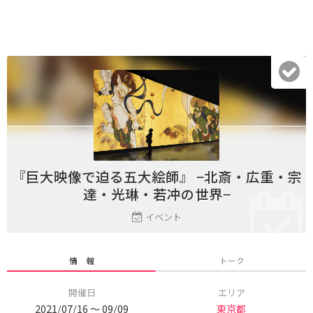
『巨大映像で迫る五大絵師』 −北斎・広重・宗
達・光琳・若冲の世界−
イベント
情 報
トーク
開催日
エリア
2021/07/16 〜 09/09
東京都