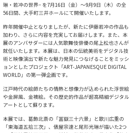
琳・若冲の世界− を7月16日（金）〜9月9日（木）の全
56日間、大手町三井ホールにて開催いたします。
昨年開催中止となりましたが、新たに伊藤若冲の作品も
加わり、さらに内容を充実してお届けします。また、本
展のアンバサダーには人気歌舞伎俳優の尾上松也さんが
就任いたします。本展は、日本の伝統美術をデジタル技
術と映像演出で新たな魅力発見につなげることをミッシ
ョンとしたプロジェクト「ART-JAPANESQUE DIGITAL
WORLD」の第一弾企画です。
江戸時代の絵師たちの情熱と想像力が込められた浮世絵
や金屏風、金襖絵。その歴史的作品が超高精細デジタル
アートとして蘇ります。
本展では、葛飾北斎の「冨嶽三十六景」と歌川広重の
「東海道五拾三次」、俵屋宗達と尾形光琳が描いた2つ