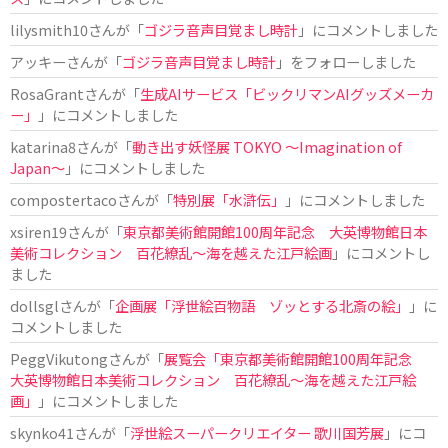
lilysmith10
さんが「
ゴジラ音声目覚まし時計
」にコメントしました
アッキー
さんが「
ゴジラ音声目覚まし時計
」をフォローしました
RosaGrant
さんが「
生成AIサービス「ビックリマンAIグッズメーカ
ー」
」にコメントしました
katarina8
さんが「
動き出す妖怪展 TOKYO 〜Imagination of
Japan〜
」にコメントしました
compostertaco
さんが「
特別展「水滸伝」
」にコメントしました
xsiren19
さんが「
東京都美術館開館100周年記念 大英博物館日本
美術コレクション 百花繚乱～海を越えた江戸絵画
」にコメントし
ました
dollsgl
さんが「
企画展「浮世絵百物語 ゾッとする北斎の絵」
」に
コメントしました
PeggVikutong
さんが「
展覧会「東京都美術館開館100周年記念
大英博物館日本美術コレクション 百花繚乱〜海を越えた江戸絵
画」
」にコメントしました
skynko41
さんが「
浮世絵スーパークリエイター 歌川国芳展
」にコ