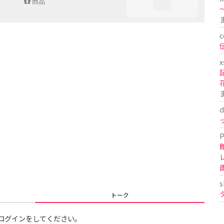
商品
〜
c
x
d
P
s
トーク
ログインをしてください。