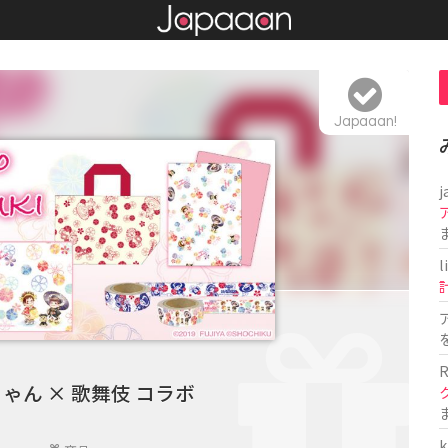
Japaaan!
j
l
R
ゃん × 歌舞伎 コラボ
k