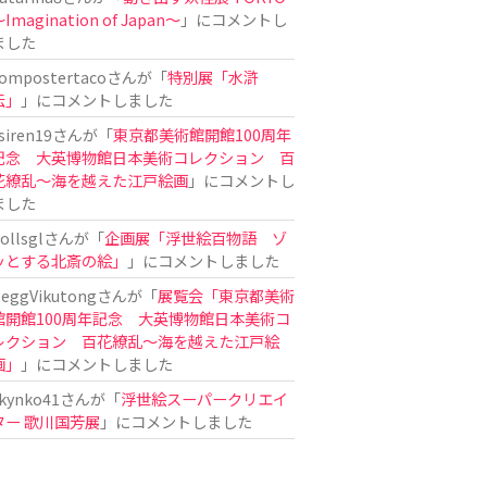
Imagination of Japan〜
」にコメントし
ました
ompostertaco
さんが「
特別展「水滸
伝」
」にコメントしました
siren19
さんが「
東京都美術館開館100周年
記念 大英博物館日本美術コレクション 百
花繚乱～海を越えた江戸絵画
」にコメントし
ました
ollsgl
さんが「
企画展「浮世絵百物語 ゾ
ッとする北斎の絵」
」にコメントしました
eggVikutong
さんが「
展覧会「東京都美術
館開館100周年記念 大英博物館日本美術コ
レクション 百花繚乱〜海を越えた江戸絵
画」
」にコメントしました
kynko41
さんが「
浮世絵スーパークリエイ
ター 歌川国芳展
」にコメントしました