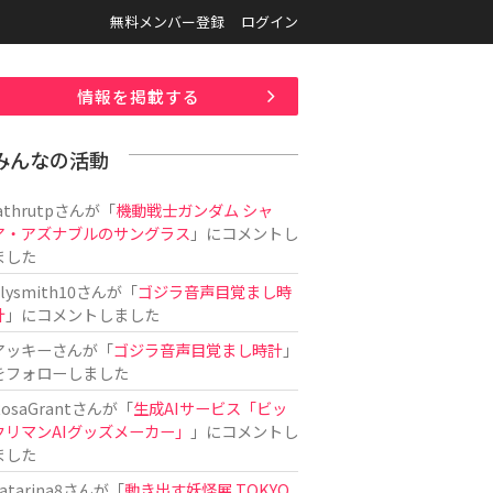
無料メンバー登録
ログイン
情報を掲載する
みんなの活動
athrutp
さんが「
機動戦士ガンダム シャ
ア・アズナブルのサングラス
」にコメントし
ました
ilysmith10
さんが「
ゴジラ音声目覚まし時
計
」にコメントしました
アッキー
さんが「
ゴジラ音声目覚まし時計
」
をフォローしました
osaGrant
さんが「
生成AIサービス「ビッ
クリマンAIグッズメーカー」
」にコメントし
ました
atarina8
さんが「
動き出す妖怪展 TOKYO