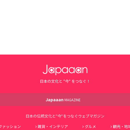
日本の文化と ”今” をつなぐ！
Japaaan
MAGAZINE
日本の伝統文化と"今"をつなぐウェブマガジン
ファッション
雑貨・インテリア
グルメ
観光・地