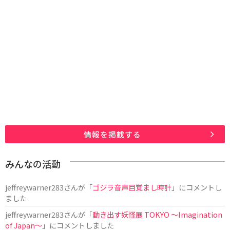
情報を掲載する
みんなの活動
jeffreywarner283
さんが「
ゴジラ音声目覚まし時計
」にコメントし
ました
jeffreywarner283
さんが「
動き出す妖怪展 TOKYO 〜Imagination
of Japan〜
」にコメントしました