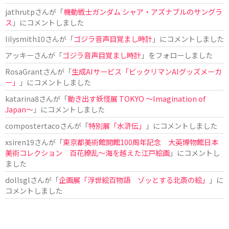
jathrutp
さんが「
機動戦士ガンダム シャア・アズナブルのサングラ
ス
」にコメントしました
lilysmith10
さんが「
ゴジラ音声目覚まし時計
」にコメントしました
アッキー
さんが「
ゴジラ音声目覚まし時計
」をフォローしました
RosaGrant
さんが「
生成AIサービス「ビックリマンAIグッズメーカ
ー」
」にコメントしました
katarina8
さんが「
動き出す妖怪展 TOKYO 〜Imagination of
Japan〜
」にコメントしました
compostertaco
さんが「
特別展「水滸伝」
」にコメントしました
xsiren19
さんが「
東京都美術館開館100周年記念 大英博物館日本
美術コレクション 百花繚乱～海を越えた江戸絵画
」にコメントし
ました
dollsgl
さんが「
企画展「浮世絵百物語 ゾッとする北斎の絵」
」に
コメントしました