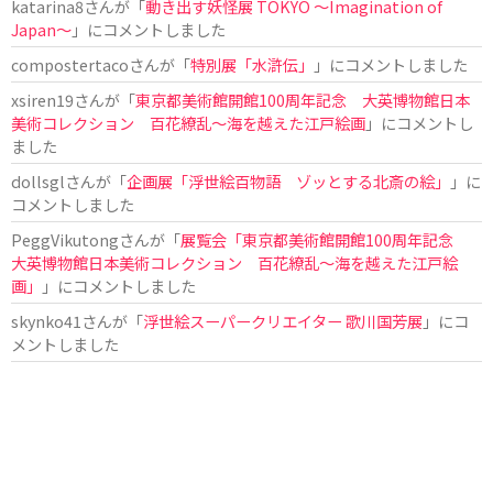
katarina8
さんが「
動き出す妖怪展 TOKYO 〜Imagination of
Japan〜
」にコメントしました
compostertaco
さんが「
特別展「水滸伝」
」にコメントしました
xsiren19
さんが「
東京都美術館開館100周年記念 大英博物館日本
美術コレクション 百花繚乱～海を越えた江戸絵画
」にコメントし
ました
dollsgl
さんが「
企画展「浮世絵百物語 ゾッとする北斎の絵」
」に
コメントしました
PeggVikutong
さんが「
展覧会「東京都美術館開館100周年記念
大英博物館日本美術コレクション 百花繚乱〜海を越えた江戸絵
画」
」にコメントしました
skynko41
さんが「
浮世絵スーパークリエイター 歌川国芳展
」にコ
メントしました