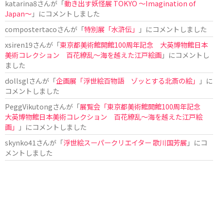
katarina8
さんが「
動き出す妖怪展 TOKYO 〜Imagination of
Japan〜
」にコメントしました
compostertaco
さんが「
特別展「水滸伝」
」にコメントしました
xsiren19
さんが「
東京都美術館開館100周年記念 大英博物館日本
美術コレクション 百花繚乱～海を越えた江戸絵画
」にコメントし
ました
dollsgl
さんが「
企画展「浮世絵百物語 ゾッとする北斎の絵」
」に
コメントしました
PeggVikutong
さんが「
展覧会「東京都美術館開館100周年記念
大英博物館日本美術コレクション 百花繚乱〜海を越えた江戸絵
画」
」にコメントしました
skynko41
さんが「
浮世絵スーパークリエイター 歌川国芳展
」にコ
メントしました