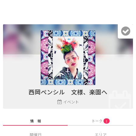
西岡ペンシル 文様、楽園へ
イベント
情 報
トーク
1
開催日
エリア