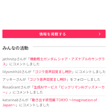
情報を掲載する
みんなの活動
jathrutp
さんが「
機動戦士ガンダム シャア・アズナブルのサングラ
ス
」にコメントしました
lilysmith10
さんが「
ゴジラ音声目覚まし時計
」にコメントしました
アッキー
さんが「
ゴジラ音声目覚まし時計
」をフォローしました
RosaGrant
さんが「
生成AIサービス「ビックリマンAIグッズメーカ
ー」
」にコメントしました
katarina8
さんが「
動き出す妖怪展 TOKYO 〜Imagination of
Japan〜
」にコメントしました