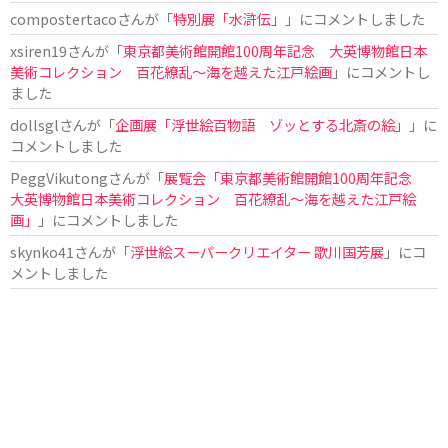
compostertaco
さんが「
特別展「水滸伝」
」にコメントしました
xsiren19
さんが「
東京都美術館開館100周年記念 大英博物館日本
美術コレクション 百花繚乱～海を越えた江戸絵画
」にコメントし
ました
dollsgl
さんが「
企画展「浮世絵百物語 ゾッとする北斎の絵」
」に
コメントしました
PeggVikutong
さんが「
展覧会「東京都美術館開館100周年記念
大英博物館日本美術コレクション 百花繚乱〜海を越えた江戸絵
画」
」にコメントしました
skynko41
さんが「
浮世絵スーパークリエイター 歌川国芳展
」にコ
メントしました