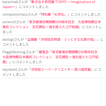
katarina8
さんが「
動き出す妖怪展 TOKYO 〜Imagination of
Japan〜
」にコメントしました
compostertaco
さんが「
特別展「水滸伝」
」にコメントしました
xsiren19
さんが「
東京都美術館開館100周年記念 大英博物館日本
美術コレクション 百花繚乱～海を越えた江戸絵画
」にコメントし
ました
dollsgl
さんが「
企画展「浮世絵百物語 ゾッとする北斎の絵」
」に
コメントしました
PeggVikutong
さんが「
展覧会「東京都美術館開館100周年記念
大英博物館日本美術コレクション 百花繚乱〜海を越えた江戸絵
画」
」にコメントしました
skynko41
さんが「
浮世絵スーパークリエイター 歌川国芳展
」にコ
メントしました