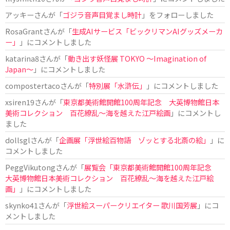
アッキー
さんが「
ゴジラ音声目覚まし時計
」をフォローしました
RosaGrant
さんが「
生成AIサービス「ビックリマンAIグッズメーカ
ー」
」にコメントしました
katarina8
さんが「
動き出す妖怪展 TOKYO 〜Imagination of
Japan〜
」にコメントしました
compostertaco
さんが「
特別展「水滸伝」
」にコメントしました
xsiren19
さんが「
東京都美術館開館100周年記念 大英博物館日本
美術コレクション 百花繚乱～海を越えた江戸絵画
」にコメントし
ました
dollsgl
さんが「
企画展「浮世絵百物語 ゾッとする北斎の絵」
」に
コメントしました
PeggVikutong
さんが「
展覧会「東京都美術館開館100周年記念
大英博物館日本美術コレクション 百花繚乱〜海を越えた江戸絵
画」
」にコメントしました
skynko41
さんが「
浮世絵スーパークリエイター 歌川国芳展
」にコ
メントしました