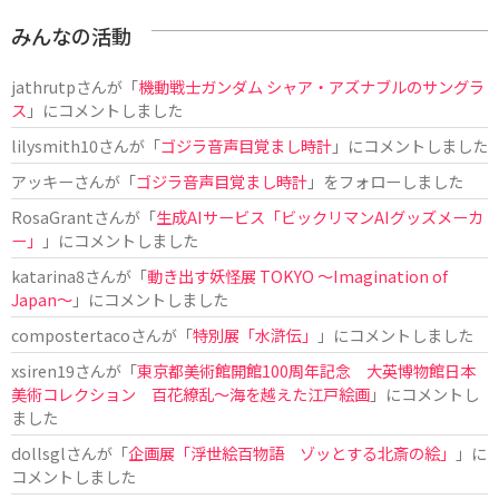
みんなの活動
jathrutp
さんが「
機動戦士ガンダム シャア・アズナブルのサングラ
ス
」にコメントしました
lilysmith10
さんが「
ゴジラ音声目覚まし時計
」にコメントしました
アッキー
さんが「
ゴジラ音声目覚まし時計
」をフォローしました
RosaGrant
さんが「
生成AIサービス「ビックリマンAIグッズメーカ
ー」
」にコメントしました
katarina8
さんが「
動き出す妖怪展 TOKYO 〜Imagination of
Japan〜
」にコメントしました
compostertaco
さんが「
特別展「水滸伝」
」にコメントしました
xsiren19
さんが「
東京都美術館開館100周年記念 大英博物館日本
美術コレクション 百花繚乱～海を越えた江戸絵画
」にコメントし
ました
dollsgl
さんが「
企画展「浮世絵百物語 ゾッとする北斎の絵」
」に
コメントしました