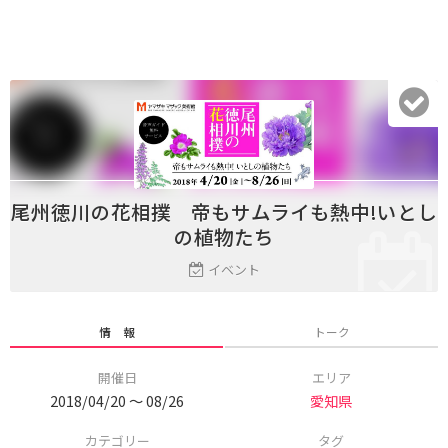
尾州徳川の花相撲 帝もサムライも熱中!いとし
の植物たち
イベント
情 報
トーク
開催日
エリア
2018/04/20 〜 08/26
愛知県
カテゴリー
タグ