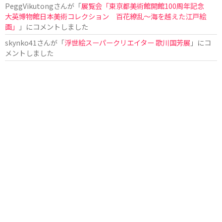
PeggVikutong
さんが「
展覧会「東京都美術館開館100周年記念
大英博物館日本美術コレクション 百花繚乱〜海を越えた江戸絵
画」
」にコメントしました
skynko41
さんが「
浮世絵スーパークリエイター 歌川国芳展
」にコ
メントしました