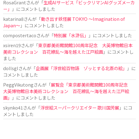
RosaGrant
さんが「
生成AIサービス「ビックリマンAIグッズメーカ
ー」
」にコメントしました
katarina8
さんが「
動き出す妖怪展 TOKYO 〜Imagination of
Japan〜
」にコメントしました
compostertaco
さんが「
特別展「水滸伝」
」にコメントしました
xsiren19
さんが「
東京都美術館開館100周年記念 大英博物館日本
美術コレクション 百花繚乱～海を越えた江戸絵画
」にコメントし
ました
dollsgl
さんが「
企画展「浮世絵百物語 ゾッとする北斎の絵」
」に
コメントしました
PeggVikutong
さんが「
展覧会「東京都美術館開館100周年記念
大英博物館日本美術コレクション 百花繚乱〜海を越えた江戸絵
画」
」にコメントしました
skynko41
さんが「
浮世絵スーパークリエイター 歌川国芳展
」にコ
メントしました