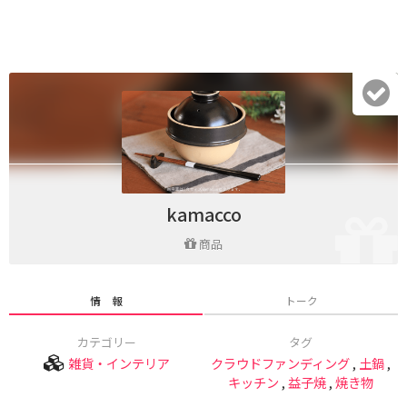
kamacco
商品
情 報
トーク
カテゴリー
タグ
雑貨・インテリア
クラウドファンディング
,
土鍋
,
キッチン
,
益子焼
,
焼き物