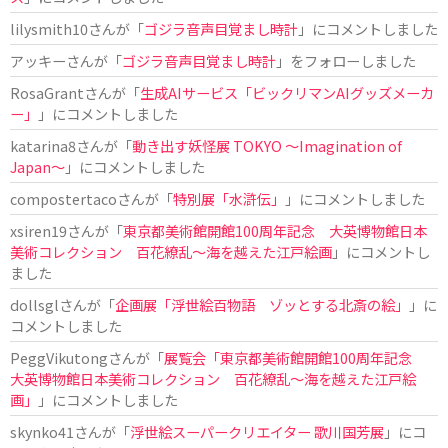
lilysmith10
さんが「
ゴジラ音声目覚まし時計
」にコメントしました
アッキー
さんが「
ゴジラ音声目覚まし時計
」をフォローしました
RosaGrant
さんが「
生成AIサービス「ビックリマンAIグッズメーカ
ー」
」にコメントしました
katarina8
さんが「
動き出す妖怪展 TOKYO 〜Imagination of
Japan〜
」にコメントしました
compostertaco
さんが「
特別展「水滸伝」
」にコメントしました
xsiren19
さんが「
東京都美術館開館100周年記念 大英博物館日本
美術コレクション 百花繚乱～海を越えた江戸絵画
」にコメントし
ました
dollsgl
さんが「
企画展「浮世絵百物語 ゾッとする北斎の絵」
」に
コメントしました
PeggVikutong
さんが「
展覧会「東京都美術館開館100周年記念
大英博物館日本美術コレクション 百花繚乱〜海を越えた江戸絵
画」
」にコメントしました
skynko41
さんが「
浮世絵スーパークリエイター 歌川国芳展
」にコ