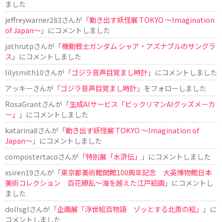
ました
jeffreywarner283
さんが「
動き出す妖怪展 TOKYO 〜Imagination
of Japan〜
」にコメントしました
jathrutp
さんが「
機動戦士ガンダム シャア・アズナブルのサングラ
ス
」にコメントしました
lilysmith10
さんが「
ゴジラ音声目覚まし時計
」にコメントしました
アッキー
さんが「
ゴジラ音声目覚まし時計
」をフォローしました
RosaGrant
さんが「
生成AIサービス「ビックリマンAIグッズメーカ
ー」
」にコメントしました
katarina8
さんが「
動き出す妖怪展 TOKYO 〜Imagination of
Japan〜
」にコメントしました
compostertaco
さんが「
特別展「水滸伝」
」にコメントしました
xsiren19
さんが「
東京都美術館開館100周年記念 大英博物館日本
美術コレクション 百花繚乱～海を越えた江戸絵画
」にコメントし
ました
dollsgl
さんが「
企画展「浮世絵百物語 ゾッとする北斎の絵」
」に
コメントしました