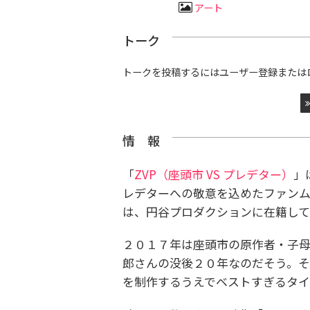
アート
トーク
トークを投稿するにはユーザー登録または
情 報
「
ZVP（座頭市 VS プレデター）
」
レデターへの敬意を込めたファン
は、円谷プロダクションに在籍して
２０１７年は座頭市の原作者・子
郎さんの没後２０年なのだそう。
を制作するうえでベストすぎるタイ