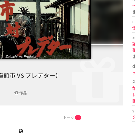
〜
c
x
d
座頭市 VS プレデター）
P
作品
s
トーク
1