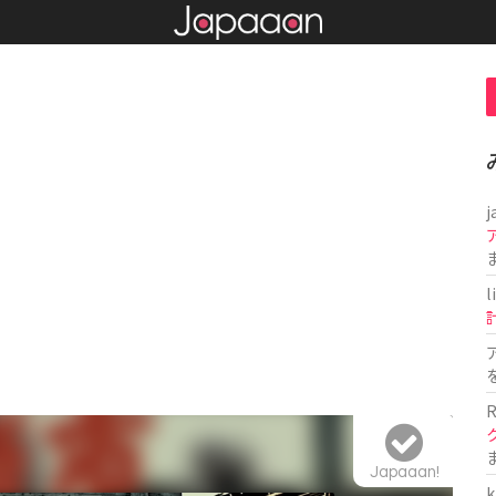
j
l
R
Japaaan!
k