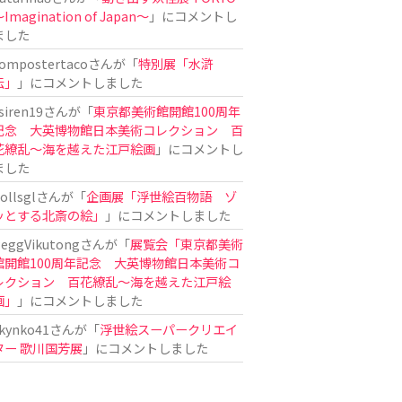
Imagination of Japan〜
」にコメントし
ました
ompostertaco
さんが「
特別展「水滸
伝」
」にコメントしました
siren19
さんが「
東京都美術館開館100周年
記念 大英博物館日本美術コレクション 百
花繚乱～海を越えた江戸絵画
」にコメントし
ました
ollsgl
さんが「
企画展「浮世絵百物語 ゾ
ッとする北斎の絵」
」にコメントしました
eggVikutong
さんが「
展覧会「東京都美術
館開館100周年記念 大英博物館日本美術コ
レクション 百花繚乱〜海を越えた江戸絵
画」
」にコメントしました
kynko41
さんが「
浮世絵スーパークリエイ
ター 歌川国芳展
」にコメントしました