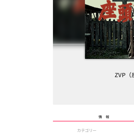
ZVP（
情 報
カテゴリー