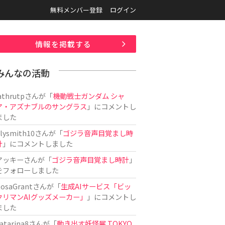
無料メンバー登録
ログイン
情報を掲載する
みんなの活動
athrutp
さんが「
機動戦士ガンダム シャ
ア・アズナブルのサングラス
」にコメントし
ました
ilysmith10
さんが「
ゴジラ音声目覚まし時
計
」にコメントしました
アッキー
さんが「
ゴジラ音声目覚まし時計
」
をフォローしました
osaGrant
さんが「
生成AIサービス「ビッ
クリマンAIグッズメーカー」
」にコメントし
ました
atarina8
さんが「
動き出す妖怪展 TOKYO