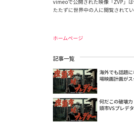
vimeoで公開された映像「ZVP」は
たたずに世界中の人に閲覧されてい
ホームページ
記事一覧
海外でも話題に
場映画計画がス
何だこの破壊力
頭市VSプレデ