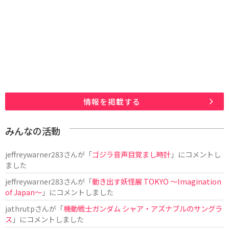
情報を掲載する
みんなの活動
jeffreywarner283
さんが「
ゴジラ音声目覚まし時計
」にコメントし
ました
jeffreywarner283
さんが「
動き出す妖怪展 TOKYO 〜Imagination
of Japan〜
」にコメントしました
jathrutp
さんが「
機動戦士ガンダム シャア・アズナブルのサングラ
ス
」にコメントしました