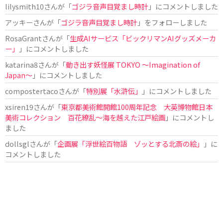
lilysmith10
さんが「
ゴジラ音声目覚まし時計
」にコメントしました
アッキー
さんが「
ゴジラ音声目覚まし時計
」をフォローしました
RosaGrant
さんが「
生成AIサービス「ビックリマンAIグッズメーカ
ー」
」にコメントしました
katarina8
さんが「
動き出す妖怪展 TOKYO 〜Imagination of
Japan〜
」にコメントしました
compostertaco
さんが「
特別展「水滸伝」
」にコメントしました
xsiren19
さんが「
東京都美術館開館100周年記念 大英博物館日本
美術コレクション 百花繚乱～海を越えた江戸絵画
」にコメントし
ました
dollsgl
さんが「
企画展「浮世絵百物語 ゾッとする北斎の絵」
」に
コメントしました