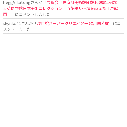
PeggVikutong
さんが「
展覧会「東京都美術館開館100周年記念
大英博物館日本美術コレクション 百花繚乱〜海を越えた江戸絵
画」
」にコメントしました
skynko41
さんが「
浮世絵スーパークリエイター 歌川国芳展
」にコ
メントしました