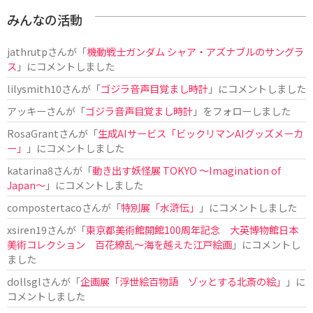
みんなの活動
jathrutp
さんが「
機動戦士ガンダム シャア・アズナブルのサングラ
ス
」にコメントしました
lilysmith10
さんが「
ゴジラ音声目覚まし時計
」にコメントしました
アッキー
さんが「
ゴジラ音声目覚まし時計
」をフォローしました
RosaGrant
さんが「
生成AIサービス「ビックリマンAIグッズメーカ
ー」
」にコメントしました
katarina8
さんが「
動き出す妖怪展 TOKYO 〜Imagination of
Japan〜
」にコメントしました
compostertaco
さんが「
特別展「水滸伝」
」にコメントしました
xsiren19
さんが「
東京都美術館開館100周年記念 大英博物館日本
美術コレクション 百花繚乱～海を越えた江戸絵画
」にコメントし
ました
dollsgl
さんが「
企画展「浮世絵百物語 ゾッとする北斎の絵」
」に
コメントしました