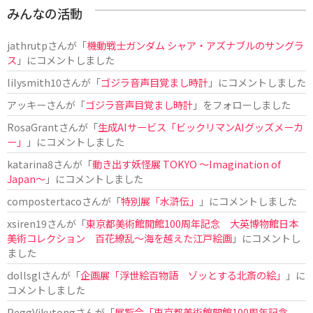
みんなの活動
jathrutp
さんが「
機動戦士ガンダム シャア・アズナブルのサングラ
ス
」にコメントしました
lilysmith10
さんが「
ゴジラ音声目覚まし時計
」にコメントしました
アッキー
さんが「
ゴジラ音声目覚まし時計
」をフォローしました
RosaGrant
さんが「
生成AIサービス「ビックリマンAIグッズメーカ
ー」
」にコメントしました
katarina8
さんが「
動き出す妖怪展 TOKYO 〜Imagination of
Japan〜
」にコメントしました
compostertaco
さんが「
特別展「水滸伝」
」にコメントしました
xsiren19
さんが「
東京都美術館開館100周年記念 大英博物館日本
美術コレクション 百花繚乱～海を越えた江戸絵画
」にコメントし
ました
dollsgl
さんが「
企画展「浮世絵百物語 ゾッとする北斎の絵」
」に
コメントしました
PeggVikutong
さんが「
展覧会「東京都美術館開館100周年記念