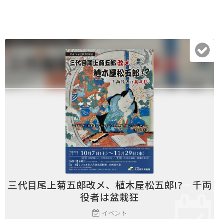
三代目尾上菊五郎改メ、植木屋松五郎!?―千両
役者は盆栽狂
イベント