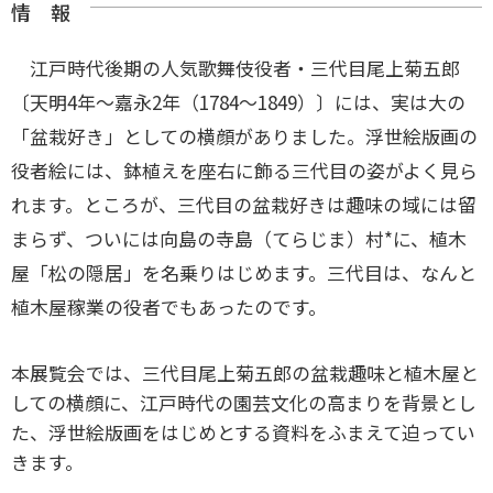
情 報
江戸時代後期の人気歌舞伎役者・三代目尾上菊五郎
〔天明4年～嘉永2年（1784～1849）〕には、実は大の
「盆栽好き」としての横顔がありました。浮世絵版画の
役者絵には、鉢植えを座右に飾る三代目の姿がよく見ら
れます。ところが、三代目の盆栽好きは趣味の域には留
まらず、ついには向島の寺島（てらじま）村*に、植木
屋「松の隠居」を名乗りはじめます。三代目は、なんと
植木屋稼業の役者でもあったのです。
本展覧会では、三代目尾上菊五郎の盆栽趣味と植木屋と
しての横顔に、江戸時代の園芸文化の高まりを背景とし
た、浮世絵版画をはじめとする資料をふまえて迫ってい
きます。