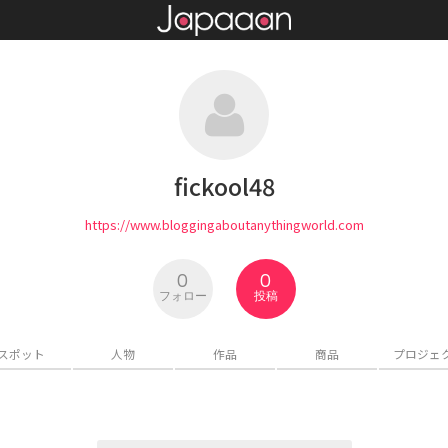
fickool48
https://www.bloggingaboutanythingworld.com
0
0
フォロー
投稿
スポット
人物
作品
商品
プロジェ