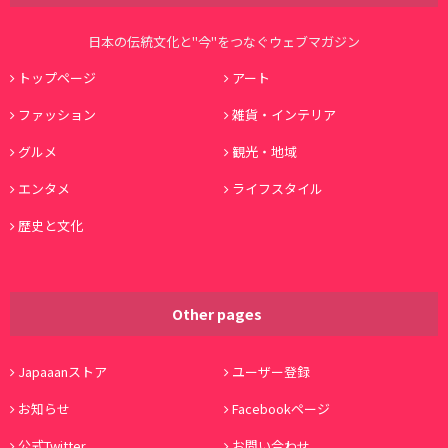
日本の伝統文化と"今"をつなぐウェブマガジン
トップページ
アート
ファッション
雑貨・インテリア
グルメ
観光・地域
エンタメ
ライフスタイル
歴史と文化
Other pages
Japaaanストア
ユーザー登録
お知らせ
Facebookページ
公式Twitter
お問い合わせ