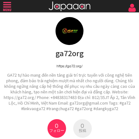
ga72org
https://ga72.org/
GA72 tự hào mang đến nền tảng giải trí trực tuyến với công nghệ tiên
phong, đảm bảo trải nghiệm mượt mà nhất cho người dùng. Chúng tôi
không ngừng nâng cấp hệ thống để phục vụ nhu cầu ngày càng cao của
khách hàng, tạo nên một sân chơi hiện đại và đẳng cấp. Website:
https://ga72.org/ Phone: +84838317483 Địa chỉ: B12/35JT Ấp 2, Tân Vĩnh
Lộc, Hồ Chí Minh, Việt Nam Email: ga72org@gmail.com Tags: #ga72
#linkvaoga72 #trangchuga72 #ga72org #dangkyga72
0
0
フォロー
投稿