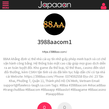
3988aacom1
https://3988aa.com/
88AA khẳng định vị thế nhà cái uy tín nhờ giấy phép minh bạch và cơ chế
vận hành công bằng. Hệ thống bảo mật cao cấp giúp mọi giao dịch diễn
ra an toàn tuyệt đối. Kho game đa thể loại, từ thể thao, casino đến slot
đổi thưởng, kèm CSKH tận tình và ưu đãi liên tục hấp dẫn chỉ có tại nhà
cái Website: https://3988aa.com/ Phone: 0374592558 Địa chỉ: 23 Tân
Khai, Phường 7, Quận 11, Thành phố Hồ Chí Minh, Vietnam Email:
support@flawless-laugh.sa.com Tags: #88aa #3988aacom #nhacai88aa
#trangchu88aa #88aacom #88aaapp #88aaslot #88aagame #88aacasino
#taiapp88aa
0
0