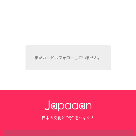
まだカードはフォローしていません。
日本の文化と ”今” をつなぐ！