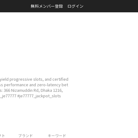
無料メンバー登録
ログイン
yield progressive slots, and certified
ss performance and zero-latency bet
s: 366 Nizamuddin Rd, Dhaka 1216,
_je77777 #je77777_jackpot_slots
クト
ブランド
キーワード