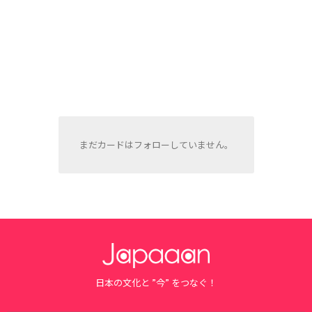
まだカードはフォローしていません。
日本の文化と ”今” をつなぐ！