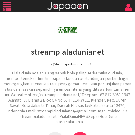
streampialadunianet
https://streampialadunia.net/
Piala dunia adalah ajang sepak bola paling terkemuka di dunia,
mempertemukan tim-tim papan atas dan pertandingan-pertandingan
menegangkan, menarik jutaan penggemar. Temukan pertunjukan papan
atas dan rasakan sepenuhnya emosi intens yang ditawarkan turnamen
ini. Website: https://streampialadunia.net/ Telepon: +62 812 3981 1342
Alamat : Jl. Bisma 2 Blok G4 No.5, RT.11/RW.11, Klender, Kec. Duren
Sawit, Kota Jakarta Timur, Daerah Khusus Ibukota Jakarta 13470,
Indonesia Email: streampialadunianet@gmail.com Tags: #pialadunia
#streampialadunianet #PialaDuniaFIFA #SepakBolaDunia
#JuaraPialaDunia