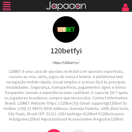
120betfyi
https://120bet.fyi/
120BET é uma casa de apostas no Brasil com apostas esportivas,
cassino ao vivo, slots, jogos de mesa e loteria. A plataforma tem
navegação mobile rápida, visual simples e acesso fácil às principais
modalidades. Segurança, transparência, pagamentos ágeis e bônus
frequentes tornam a experiência mais confiável. O suporte 24/7 ajuda
os jogadores brasileiros sempre que necessário. Contact Information
Brand: 120BET Website: https://120bet.fyi/ Email: support@120bet.fyi
Hotline: (+55) 11 98472-6035 Address: Avenida Paulista, 1009, Bela Vista,
São Paulo, Brazil CEP: 01311-100 Hashtags #120bet #120betcasino
#slotgame120bet #apostasbrasil #casinoonline #registrar120bet