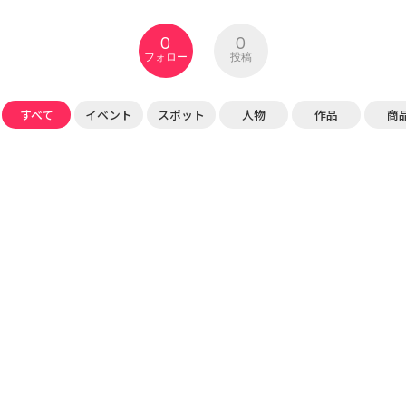
0
0
フォロー
投稿
すべて
イベント
スポット
人物
作品
商