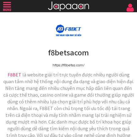
f8betsacom
https://f8betsa.com/
F8BET
là website giải trí trực tuyến được nhiều người dùng
quan tâm nhờ hệ thống nội dung đa dạng và giao diện hiện đại.
Nền tảng mang đến nhiều chuyên mục hấp dẫn liên quan đến
cá cược thể thao, casino online và game đổi thưởng giúp người
dùng có thêm nhiều lựa chọn giải trí phù hợp với nhu cầu cá
nhân. Ngoài ra, F8BET còn chú trọng tối ưu tốc độ tải trang
trên cả điện thoại và máy tính nhằm mang lại trải nghiệm sử
dụng mượt mà hơn. Các danh mục được bố trí khoa học giúp
người dùng dễ dàng tìm kiếm nội dung yêu thích trong quá
trình truy cập. Với sự đầu tư vào công nghệ cùng định hướng