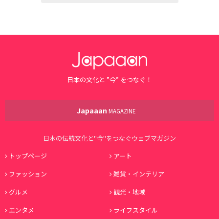
日本の文化と ”今” をつなぐ！
Japaaan
MAGAZINE
日本の伝統文化と"今"をつなぐウェブマガジン
トップページ
アート
ファッション
雑貨・インテリア
グルメ
観光・地域
エンタメ
ライフスタイル