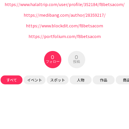
https://www.halaltrip.com/user/profile/352184/f8betsacom/
https://medibang.com/author/28359217/
https://www.blockdit.com/f8betsacom
https://portfolium.com/f8betsacom
0
0
フォロー
投稿
すべて
イベント
スポット
人物
作品
商