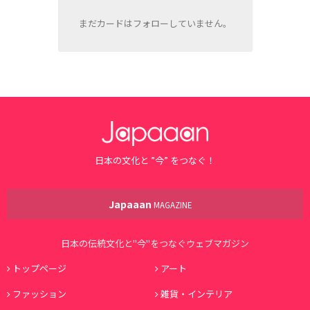
まだカードはフォローしていません。
日本の文化と ”今” をつなぐ！
Japaaan
MAGAZINE
日本の伝統文化と"今"をつなぐウェブマガジン
トップページ
アート
ファッション
雑貨・インテリア