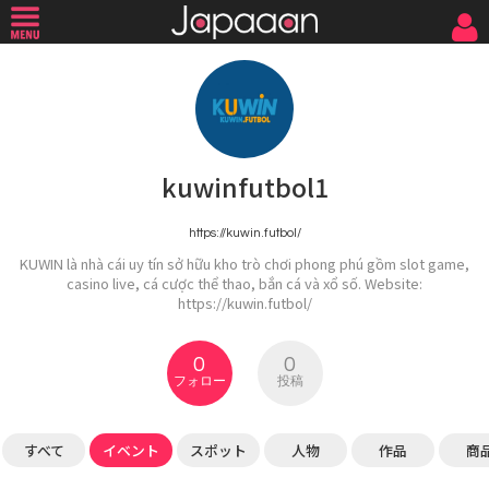
kuwinfutbol1
https://kuwin.futbol/
KUWIN là nhà cái uy tín sở hữu kho trò chơi phong phú gồm slot game,
casino live, cá cược thể thao, bắn cá và xổ số. Website:
https://kuwin.futbol/
0
0
フォロー
投稿
すべて
イベント
スポット
人物
作品
商