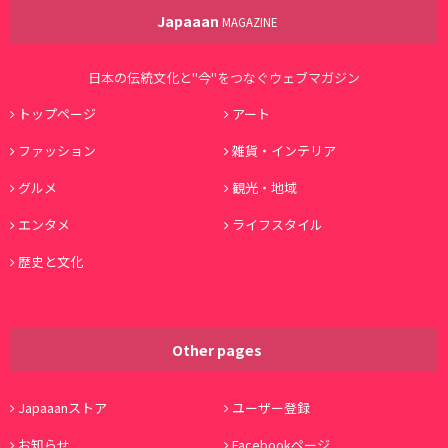
Japaaan
MAGAZINE
日本の伝統文化と"今"をつなぐウェブマガジン
トップページ
アート
ファッション
雑貨・インテリア
グルメ
観光・地域
エンタメ
ライフスタイル
歴史と文化
Other pages
Japaaanストア
ユーザー登録
お知らせ
Facebookページ