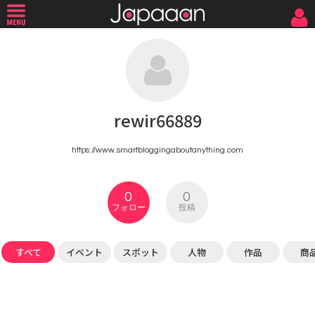
rewir66889
https://www.smartbloggingaboutanything.com
0
0
フォロー
投稿
すべて
イベント
スポット
人物
作品
商