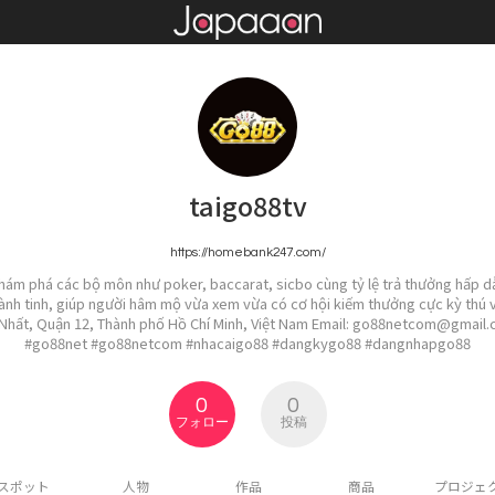
taigo88tv
https://homebank247.com/
khám phá các bộ môn như poker, baccarat, sicbo cùng tỷ lệ trả thưởng hấp dẫ
 hành tinh, giúp người hâm mộ vừa xem vừa có cơ hội kiếm thưởng cực kỳ thú
hới Nhất, Quận 12, Thành phố Hồ Chí Minh, Việt Nam Email: go88netcom@gmai
#go88net #go88netcom #nhacaigo88 #dangkygo88 #dangnhapgo88
0
0
フォロー
投稿
スポット
人物
作品
商品
プロジェ