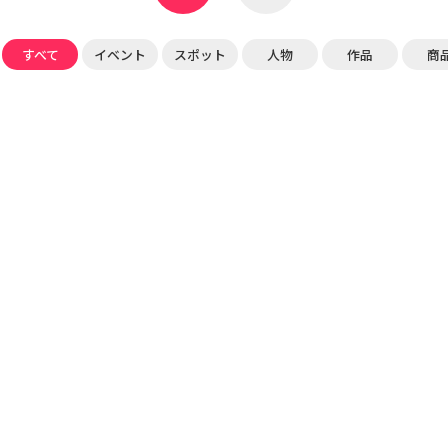
すべて
イベント
スポット
人物
作品
商